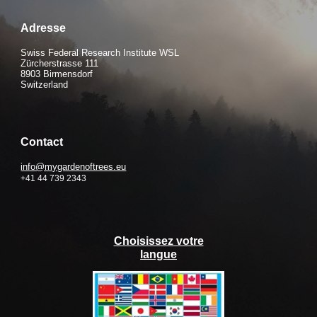
Adresse
Swiss Federal Research Institute WSL
Zürcherstrasse 111
8903 Birmensdorf
Switzerland
Contact
info@mygardenoftrees.eu
+41 44 739 2343
Choisissez votre
langue